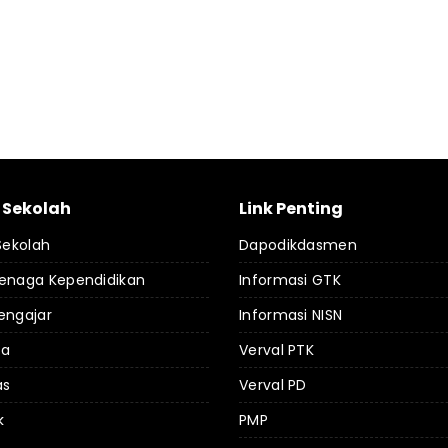
l Sekolah
Link Penting
 Sekolah
Dapodikdasmen
Tenaga Kependidikan
Informasi GTK
engajar
Informasi NISN
da
Verval PTK
as
Verval PD
k
PMP