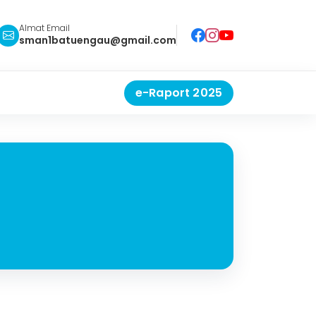
Almat Email
sman1batuengau@gmail.com
e-Raport 2025