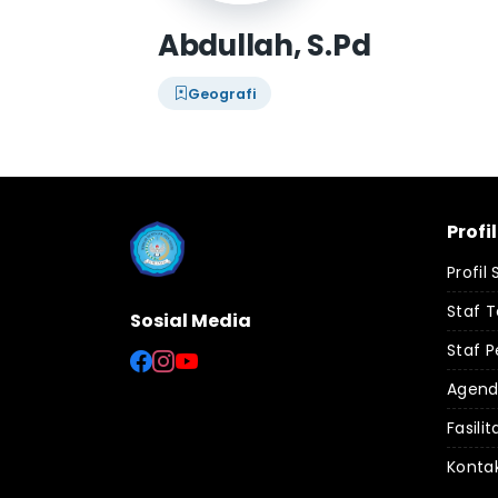
Abdullah, S.Pd
Geografi
Profi
Profil
Staf 
Sosial Media
Staf P
Agen
Fasilit
Konta