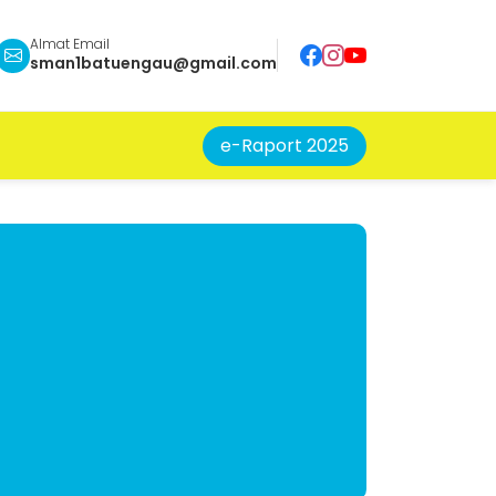
Almat Email
sman1batuengau@gmail.com
e-Raport 2025