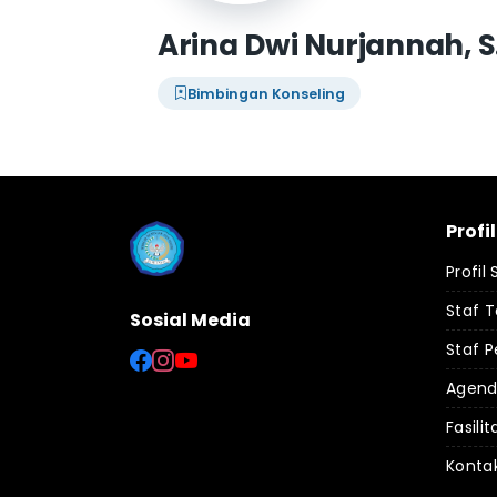
Arina Dwi Nurjannah, S
Bimbingan Konseling
Profi
Profil
Staf 
Sosial Media
Staf P
Agen
Fasilit
Konta