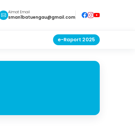
Almat Email
sman1batuengau@gmail.com
e-Raport 2025