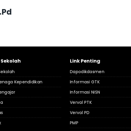
.Pd
l Sekolah
Link Penting
 Sekolah
Dapodikdasmen
Tenaga Kependidikan
Informasi GTK
engajar
Informasi NISN
da
Verval PTK
as
Verval PD
k
PMP