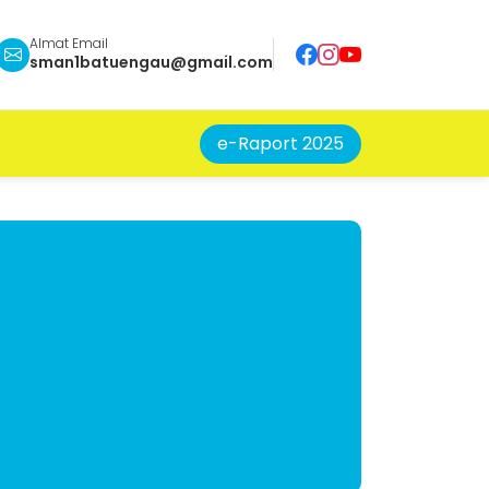
Almat Email
sman1batuengau@gmail.com
e-Raport 2025