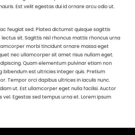
ris. Est velit egestas dui id ornare arcu odio ut.
c feugiat sed. Platea dictumst quisque sagittis
 lectus sit. Sagittis nisl rhoncus mattis rhoncus urna
Ullamcorper morbi tincidunt ornare massa eget
quet nec ullamcorper sit amet risus nullam eget.
t adipiscing. Quam elementum pulvinar etiam non
g bibendum est ultricies integer quis. Pretium
r. Tempor orci dapibus ultrices in iaculis nunc.
diam ut. Est ullamcorper eget nulla facilisi. Auctor
s vel. Egestas sed tempus urna et. Lorem ipsum